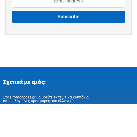
Σχετικά με εμάς:
Στo Promocodes.gr θα βρείτε εκπτωτικά κουπόνια
και επιλεγμένες προσφορές απο ελληνικά
και ευρωπαικά online καταστήματα
Ακολούθησε μας στα Social Media