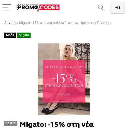
Αρχική
»
Migato: -15% στη νέα συλλογή για την Ημέρα της Γυναίκας
Μόδα
Migato
Migato: -15% στη νέα
ΈΛΗΞΕ