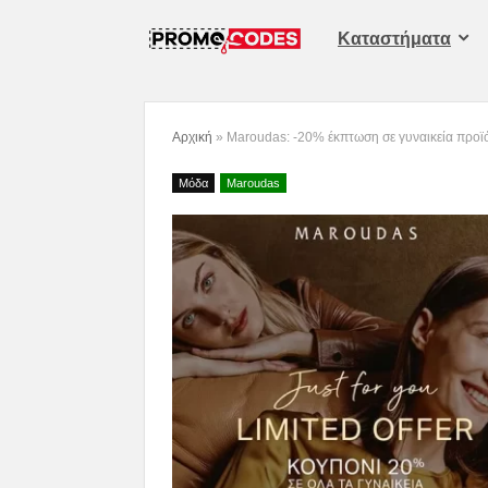
Καταστήματα
Αρχική
»
Maroudas: -20% έκπτωση σε γυναικεία προϊ
Μόδα
Maroudas