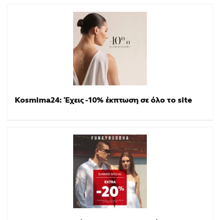
Kosmima24: Έχεις -10% έκπτωση σε όλο το site