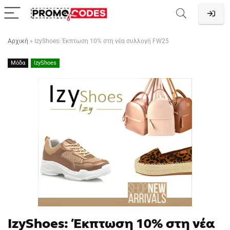
Αρχική
»
IzyShoes: Έκπτωση 10% στη νέα συλλογή FW25
Μόδα
IzyShoes
IzyShoes: Έκπτωση 10% στη νέα