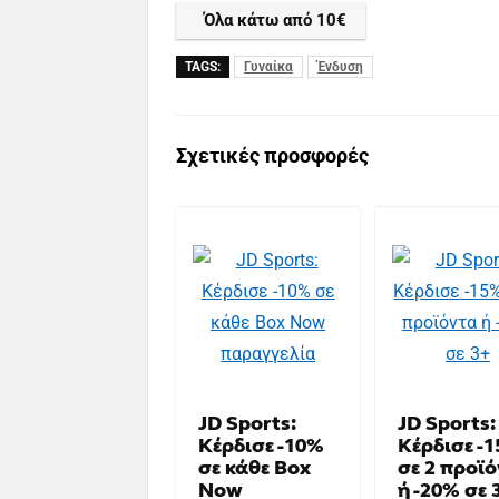
Όλα κάτω από 10€
TAGS:
Γυναίκα
Ένδυση
Σχετικές προσφορές
JD Sports:
JD Sports:
Κέρδισε -10%
Κέρδισε -
σε κάθε Box
σε 2 προϊ
Now
ή -20% σε 