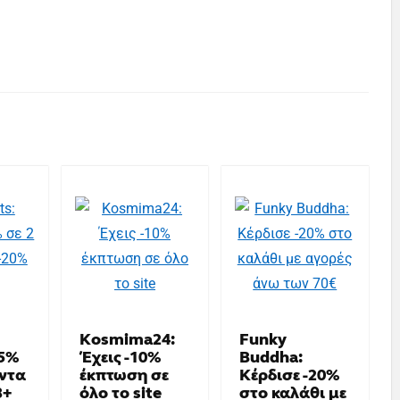
Kosmima24:
Funky
15%
Έχεις -10%
Buddha:
όντα
έκπτωση σε
Κέρδισε -20%
3+
όλο το site
στο καλάθι με