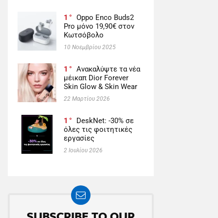
1
Oppo Enco Buds2
Pro μόνο 19,90€ στον
Κωτσόβολο
10 Νοεμβρίου 2025
1
Ανακαλύψτε τα νέα
μέικαπ Dior Forever
Skin Glow & Skin Wear
22 Μαρτίου 2026
1
DeskNet: -30% σε
όλες τις φοιτητικές
εργασίες
2 Ιουλίου 2026
SUBSCRIBE TO OUR