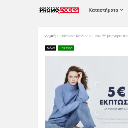
Καταστήματα
Αρχική
»
Celestino: Κέρδισε κουπόνι 5€ με αγορές α
Μόδα
Celestino