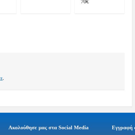
70€
τε
.
Ακολούθησε μας στα Social Media
Εγγραφή σ