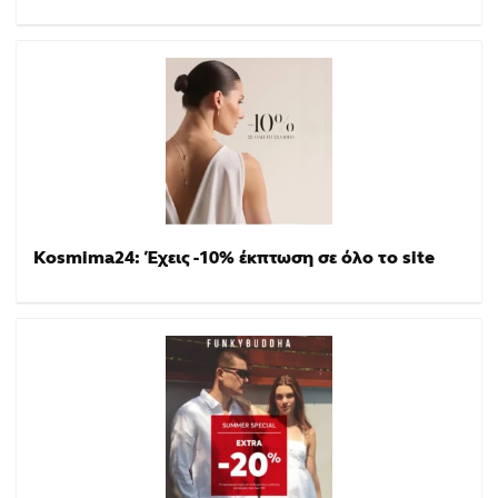
Kosmima24: Έχεις -10% έκπτωση σε όλο το site