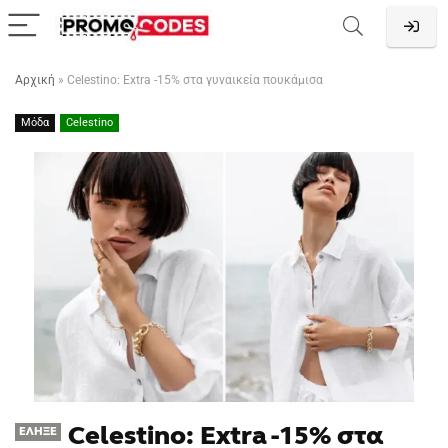
Αρχική
»
Celestino: Extra -15% στα γυναικεία πουκάμισα
Μόδα
Celestino
Celestino: Extra -15% στα
ΈΛΗΞΕ