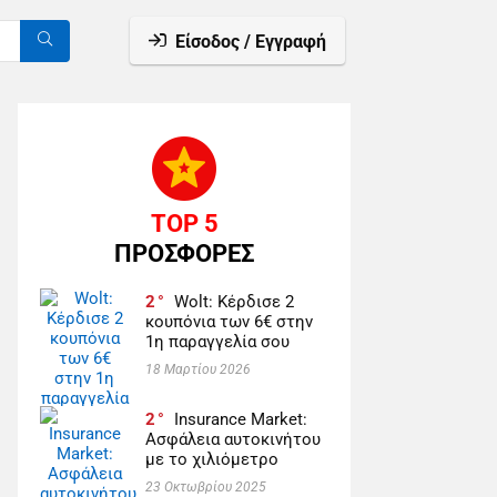
Είσοδος / Εγγραφή
TOP 5
ΠΡΟΣΦΟΡΕΣ
2
Wolt: Κέρδισε 2
κουπόνια των 6€ στην
1η παραγγελία σου
18 Μαρτίου 2026
2
Insurance Market:
Ασφάλεια αυτοκινήτου
με το χιλιόμετρο
23 Οκτωβρίου 2025