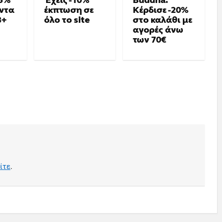
15%
Έχεις -10%
Buddha:
όντα
έκπτωση σε
Κέρδισε -20%
3+
όλο το site
στο καλάθι με
αγορές άνω
των 70€
ίτε
.