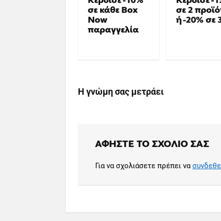
Κέρδισε -10%
Κέρδισε -
σε κάθε Box
σε 2 προϊ
Now
ή -20% σε 
παραγγελία
Η γνώμη σας μετράει
ΑΦΉΣΤΕ ΤΟ ΣΧΌΛΙΟ ΣΑΣ
Για να σχολιάσετε πρέπει να
συνδεθε