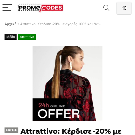
Αρχική
»
Attrattivo: Κέρδισε -20% με αγορές 100€ και άνω
Μόδα
Attrattivo
Attrattivo: Κέρδισε -20% με
ΈΛΗΞΕ