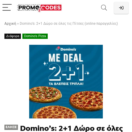
Αρχική
»
Domino’s: 2+1 Δώρο σε όλες τις Πίτσες (online παραγγελίες)
Διάφορα
Domino's Pizza
Domino’s: 2+1 Δώρο σε όλες
ΈΛΗΞΕ