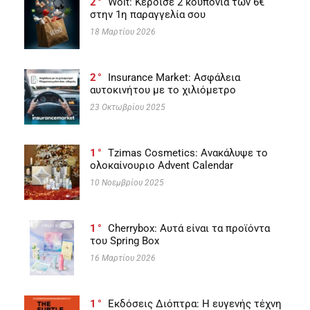
2
Wolt: Κέρδισε 2 κουπόνια των 6€
στην 1η παραγγελία σου
18 Μαρτίου 2026
2
Insurance Market: Ασφάλεια
αυτοκινήτου με το χιλιόμετρο
23 Οκτωβρίου 2025
1
Tzimas Cosmetics: Ανακάλυψε το
ολοκαίνουριο Advent Calendar
10 Νοεμβρίου 2025
1
Cherrybox: Αυτά είναι τα προϊόντα
του Spring Box
16 Μαρτίου 2026
1
Εκδόσεις Διόπτρα: Η ευγενής τέχνη