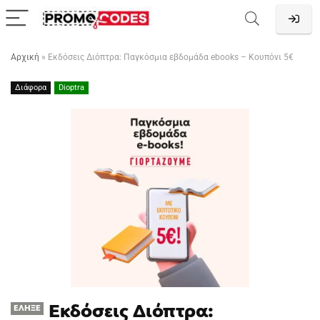
Αρχική
»
Eκδόσεις Διόπτρα: Παγκόσμια εβδομάδα ebooks – Κουπόνι 5€
Διάφορα
Dioptra
Eκδόσεις Διόπτρα:
ΈΛΗΞΕ