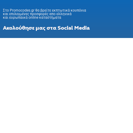
Στo Promocodes.gr θα βρείτε εκπτωτικά κουπόνια
και επιλεγμένες προσφορές απο ελληνικά
και ευρωπαικά online καταστήματα
Ακολούθησε μας στα Social Media
Εγγραφή στο newsletter
2026 Promocodes.gr. All rights reserved.