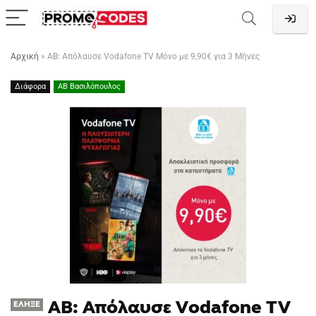
Αρχική
»
ΑΒ: Απόλαυσε Vodafone TV Μόνο με 9,90€ για 3 Μήνες
Διάφορα
ΑΒ Βασιλόπουλος
ΑΒ: Απόλαυσε Vodafone TV
ΈΛΗΞΕ