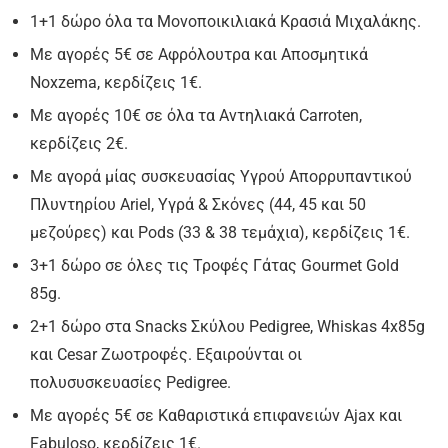
1+1 δώρο όλα τα Μονοποικιλιακά Κρασιά Μιχαλάκης.
Με αγορές 5€ σε Αφρόλουτρα και Αποσμητικά
Noxzema, κερδίζεις 1€.
Με αγορές 10€ σε όλα τα Αντηλιακά Carroten,
κερδίζεις 2€.
Με αγορά μίας συσκευασίας Υγρού Απορρυπαντικού
Πλυντηρίου Ariel, Υγρά & Σκόνες (44, 45 και 50
μεζούρες) και Pods (33 & 38 τεμάχια), κερδίζεις 1€.
3+1 δώρο σε όλες τις Τροφές Γάτας Gourmet Gold
85g.
2+1 δώρο στα Snacks Σκύλου Pedigree, Whiskas 4x85g
και Cesar Ζωοτροφές. Εξαιρούνται οι
πολυσυσκευασίες Pedigree.
Με αγορές 5€ σε Καθαριστικά επιφανειών Ajax και
Fabuloso, κερδίζεις 1€.