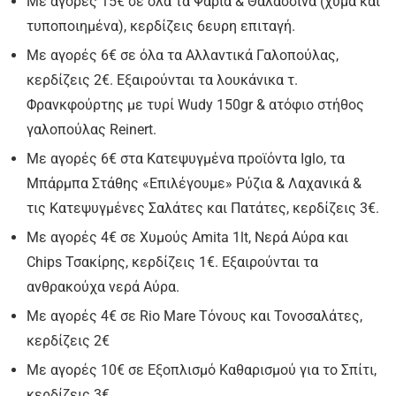
Με αγορές 15€ σε όλα τα Ψάρια & Θαλασσινά (χύμα και
τυποποιημένα), κερδίζεις 6ευρη επιταγή.
Με αγορές 6€ σε όλα τα Αλλαντικά Γαλοπούλας,
κερδίζεις 2€. Εξαιρούνται τα λουκάνικα τ.
Φρανκφούρτης με τυρί Wudy 150gr & ατόφιο στήθος
γαλοπούλας Reinert.
Με αγορές 6€ στα Κατεψυγμένα προϊόντα Iglo, τα
Μπάρμπα Στάθης «Επιλέγουμε» Ρύζια & Λαχανικά &
τις Κατεψυγμένες Σαλάτες και Πατάτες, κερδίζεις 3€.
Με αγορές 4€ σε Χυμούς Amita 1lt, Νερά Αύρα και
Chips Τσακίρης, κερδίζεις 1€. Εξαιρούνται τα
ανθρακούχα νερά Αύρα.
Με αγορές 4€ σε Rio Mare Τόνους και Τονοσαλάτες,
κερδίζεις 2€
Με αγορές 10€ σε Εξοπλισμό Καθαρισμού για το Σπίτι,
κερδίζεις 3€