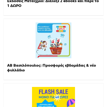
Εκδόσεις Μεταίχμιο: Διάλεξε 2 ebooks και πάρε το
1 ΔΩΡΟ
ΑΒ Βασιλόπουλος: Προσφορές εβδομάδας & νέο
φυλλάδιο