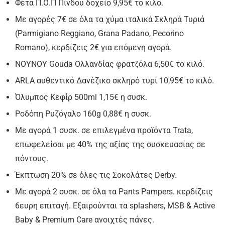
Φέτα Π.Ο.Π Πίνδου δοχείο 9,95€ το κιλό.
Με αγορές 7€ σε όλα τα χύμα ιταλικά Σκληρά Τυριά
(Parmigiano Reggiano, Grana Padano, Pecorino
Romano), κερδίζεις 2€ για επόμενη αγορά.
ΝΟΥΝΟΥ Gouda Ολλανδίας φρατζόλα 6,50€ το κιλό.
ARLA αυθεντικό Δανέζικο σκληρό τυρί 10,95€ το κιλό.
Όλυμπος Κεφίρ 500ml 1,15€ η συσκ.
Ροδόπη Ρυζόγαλο 160g 0,88€ η συσκ.
Με αγορά 1 συσκ. σε επιλεγμένα προϊόντα Trata,
επωφελείσαι με 40% της αξίας της συσκευασίας σε
πόντους.
Έκπτωση 20% σε όλες τις Σοκολάτες Derby.
Με αγορά 2 συσκ. σε όλα τα Pants Pampers. κερδίζεις
6ευρη επιταγή. Εξαιρούνται τα splashers, MSB & Active
Baby & Premium Care ανοιχτές πάνες.