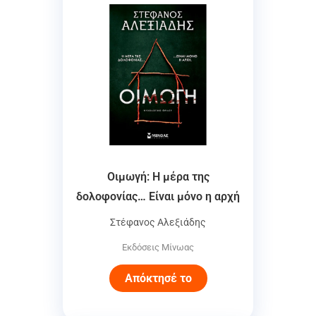
Οιμωγή: Η μέρα της
δολοφονίας… Είναι μόνο η αρχή
Στέφανος Αλεξιάδης
Εκδόσεις Μίνωας
Απόκτησέ το