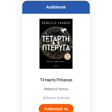
Audiobook
Τέταρτη Πτέρυγα
Rebecca Yarros
Εκδόσεις Διόπτρα
Απόκτησέ το