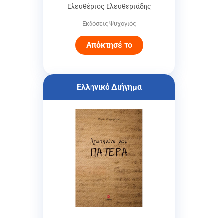
Ελευθέριος Ελευθεριάδης
Εκδόσεις Ψυχογιός
Απόκτησέ το
Ελληνικό Διήγημα