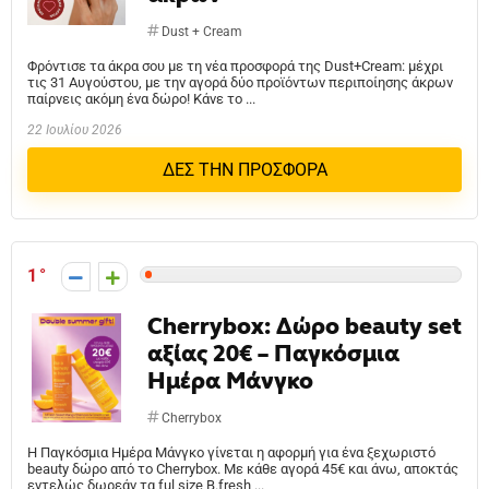
Dust + Cream
Φρόντισε τα άκρα σου με τη νέα προσφορά της Dust+Cream: μέχρι
τις 31 Αυγούστου, με την αγορά δύο προϊόντων περιποίησης άκρων
παίρνεις ακόμη ένα δώρο! Kάνε το ...
22 Ιουλίου 2026
ΔΕΣ ΤΗΝ ΠΡΟΣΦΟΡΑ
1
Cherrybox: Δώρο beauty set
αξίας 20€ – Παγκόσμια
Ημέρα Μάνγκο
Cherrybox
Η Παγκόσμια Ημέρα Μάνγκο γίνεται η αφορμή για ένα ξεχωριστό
beauty δώρο από το Cherrybox. Με κάθε αγορά 45€ και άνω, αποκτάς
εντελώς δωρεάν τα ful size B.fresh ...